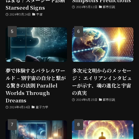
Starseed Signs
2024年5月12日
都市伝説
2024年5月24日
宇宙
夢で体験するパラレルワー
多次元文明からのメッセー
ルド – 別宇宙の自分と繋が
ジ： エイリアンインタビュ
る驚きの法則 Parallel
ーが示す、魂の進化と宇宙
Worlds Through
の真実
Dreams
2024年6月25日
都市伝説
2024年4月14日
量子力学