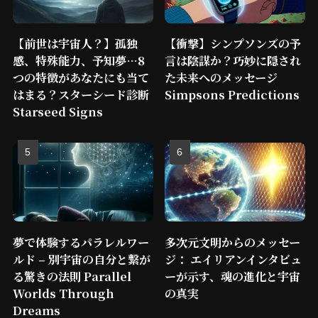
【前世は宇宙人？】孤独
【衝撃】シンプソンズの予
感、特殊能力、予知夢…8
言は陰謀か？巧妙に隠され
つの特徴があなたにも当て
た未来へのメッセージ
はまる？スターシード診断
Simpsons Predictions
Starseed Signs
夢で体験するパラレルワー
多次元文明からのメッセー
ルド – 別宇宙の自分と繋が
ジ： エイリアンインタビュ
る驚きの法則 Parallel
ーが示す、魂の進化と宇宙
Worlds Through
の真実
Dreams