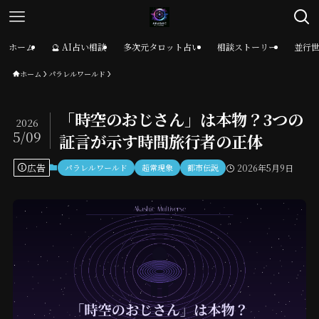
ホーム
🔮 AI占い相談
多次元タロット占い
相談ストーリー
並行
ホーム
パラレルワールド
「時空のおじさん」は本物？3つの
2026
5/09
証言が示す時間旅行者の正体
広告
パラレルワールド
超常現象
都市伝説
2026年5月9日