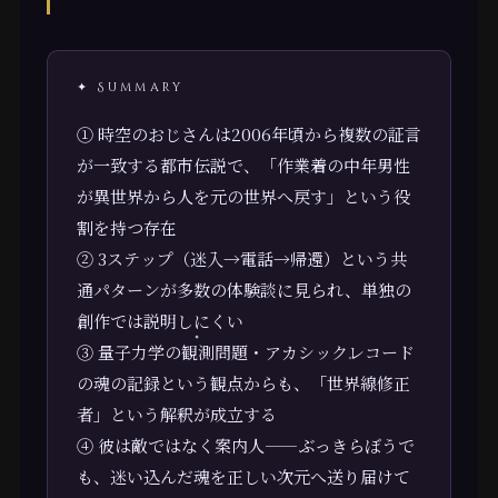
✦ Summary
① 時空のおじさんは2006年頃から複数の証言
が一致する都市伝説で、「作業着の中年男性
が異世界から人を元の世界へ戻す」という役
割を持つ存在
② 3ステップ（迷入→電話→帰還）という共
通パターンが多数の体験談に見られ、単独の
創作では説明しにくい
③ 量子力学の観測問題・アカシックレコード
の魂の記録という観点からも、「世界線修正
者」という解釈が成立する
④ 彼は敵ではなく案内人——ぶっきらぼうで
も、迷い込んだ魂を正しい次元へ送り届けて