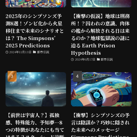
2025年のシンプソンズ予
【衝撃の仮説】地球は刑務
測8選！ゾンビ化から火星
所！？囚われの意識、肉体
移住まで未来のシナリオと
の檻から解放される日は来
は？ The Simpsons’
るのか？地球監獄説の謎に
2025 Predictions
迫る Earth Prison
Hypothesis
2024年11月13日
都市伝説
2024年6月17日
都市伝説
【前世は宇宙人？】孤独
【衝撃】シンプソンズの予
感、特殊能力、予知夢…8
言は陰謀か？巧妙に隠され
つの特徴があなたにも当て
た未来へのメッセージ
はまる？スターシード診断
Simpsons Predictions