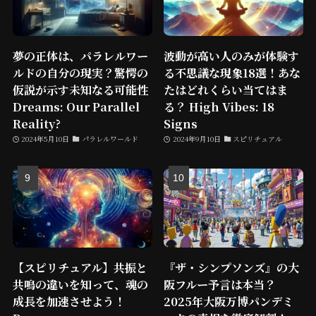
夢の正体は、パラレルワー
波動が高い人のみが体験す
ルドの自分の現実？驚愕の
る不思議な現象18選！あな
仮説が示す未知なる可能性
たはどれくらい当てはま
Dreams: Our Parallel
る？ High Vibes: 18
Reality?
Signs
2024年5月10日
パラレルワールド
2024年9月10日
スピリチュアル
【スピリチュアル】共振と
『ザ・シンプソンズ』の大
共鳴の違いを知って、魂の
阪フルー予言は本当？
成長を加速させよう！
2025年大阪万博パンデミ