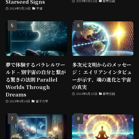
Starseed Signs
2024年5月12日
都市伝説
2024年5月24日
宇宙
夢で体験するパラレルワー
多次元文明からのメッセー
ルド – 別宇宙の自分と繋が
ジ： エイリアンインタビュ
る驚きの法則 Parallel
ーが示す、魂の進化と宇宙
Worlds Through
の真実
Dreams
2024年6月25日
都市伝説
2024年4月14日
量子力学