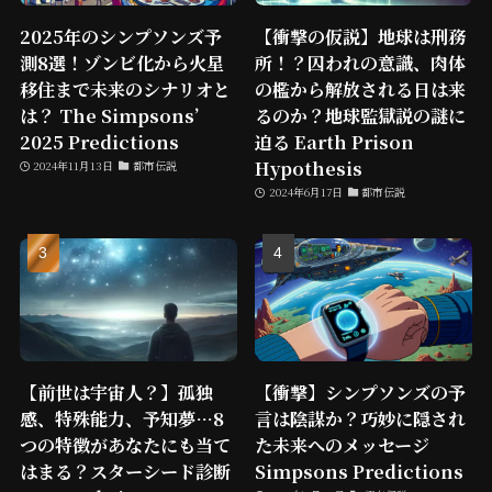
2025年のシンプソンズ予
【衝撃の仮説】地球は刑務
測8選！ゾンビ化から火星
所！？囚われの意識、肉体
移住まで未来のシナリオと
の檻から解放される日は来
は？ The Simpsons’
るのか？地球監獄説の謎に
2025 Predictions
迫る Earth Prison
Hypothesis
2024年11月13日
都市伝説
2024年6月17日
都市伝説
【前世は宇宙人？】孤独
【衝撃】シンプソンズの予
感、特殊能力、予知夢…8
言は陰謀か？巧妙に隠され
つの特徴があなたにも当て
た未来へのメッセージ
はまる？スターシード診断
Simpsons Predictions