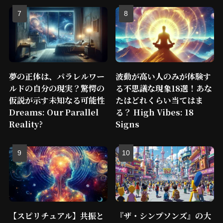
夢の正体は、パラレルワー
波動が高い人のみが体験す
ルドの自分の現実？驚愕の
る不思議な現象18選！あな
仮説が示す未知なる可能性
たはどれくらい当てはま
Dreams: Our Parallel
る？ High Vibes: 18
Reality?
Signs
【スピリチュアル】共振と
『ザ・シンプソンズ』の大