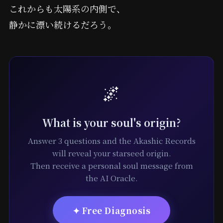
これからも太陽系の内側で、
静かに漂い続けるだろう。
🌌
What is your soul's origin?
Answer 3 questions and the Akashic Records
will reveal your starseed origin.
Then receive a personal soul message from
the AI Oracle.
✦ Free Diagnosis