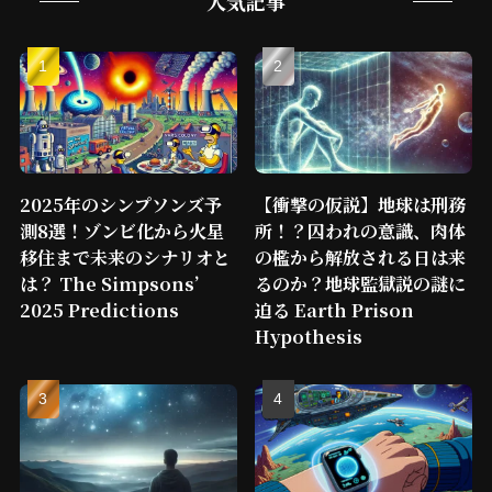
人気記事
2025年のシンプソンズ予
【衝撃の仮説】地球は刑務
測8選！ゾンビ化から火星
所！？囚われの意識、肉体
移住まで未来のシナリオと
の檻から解放される日は来
は？ The Simpsons’
るのか？地球監獄説の謎に
2025 Predictions
迫る Earth Prison
Hypothesis