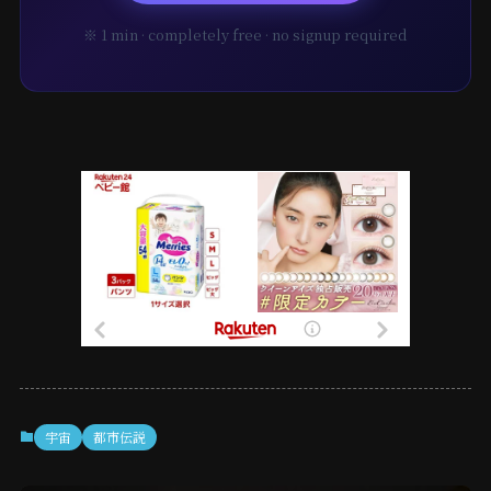
※ 1 min · completely free · no signup required
宇宙
都市伝説