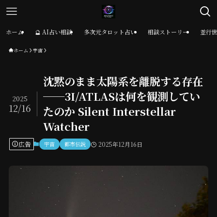
ホーム
🔮 AI占い相談
多次元タロット占い
相談ストーリー
並行
ホーム
宇宙
沈黙のまま太陽系を離脱する存在
──3I/ATLASは何を観測してい
2025
12/16
たのか Silent Interstellar
Watcher
広告
宇宙
都市伝説
2025年12月16日