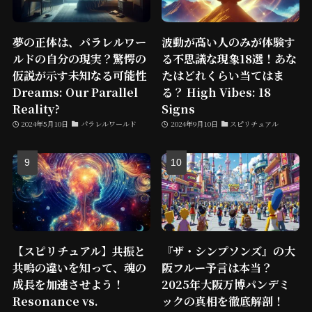
夢の正体は、パラレルワー
波動が高い人のみが体験す
ルドの自分の現実？驚愕の
る不思議な現象18選！あな
仮説が示す未知なる可能性
たはどれくらい当てはま
Dreams: Our Parallel
る？ High Vibes: 18
Reality?
Signs
2024年5月10日
パラレルワールド
2024年9月10日
スピリチュアル
【スピリチュアル】共振と
『ザ・シンプソンズ』の大
共鳴の違いを知って、魂の
阪フルー予言は本当？
成長を加速させよう！
2025年大阪万博パンデミ
Resonance vs.
ックの真相を徹底解剖！