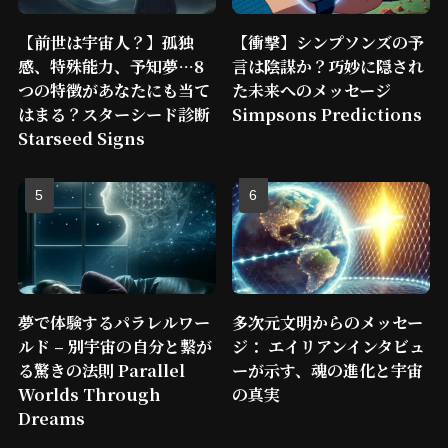
【前世は宇宙人？】孤独
【衝撃】シンプソンズの予
感、特殊能力、予知夢…8
言は陰謀か？巧妙に隠され
つの特徴があなたにも当て
た未来へのメッセージ
はまる？スターシード診断
Simpsons Predictions
Starseed Signs
夢で体験するパラレルワー
多次元文明からのメッセー
ルド – 別宇宙の自分と繋が
ジ： エイリアンインタビュ
る驚きの法則 Parallel
ーが示す、魂の進化と宇宙
Worlds Through
の真実
Dreams