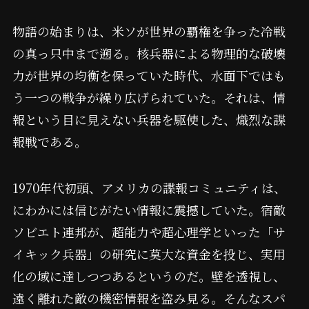
物語の始まりは、米ソが世界の覇権を争った冷戦
の真っ只中まで遡る。核兵器による物理的な破壊
力が世界の均衡を保っていた時代、水面下ではも
う一つの戦争が繰り広げられていた。それは、情
報という目に見えない兵器を駆使した、熾烈な諜
報戦である。
1970年代初頭、アメリカの諜報コミュニティは、
にわかには信じがたい情報に震撼していた。宿敵
ソビエト連邦が、超能力や超心理学といった「サ
イキック兵器」の研究に莫大な資金を投じ、実用
化の域に達しつつあるというのだ。壁を透視し、
遠く離れた敵の機密情報を盗み見る。そんなスパ