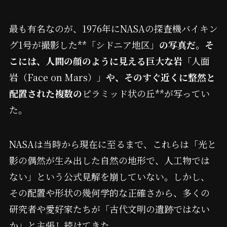
最も有名なのが、1976年にNASAの探査機バイキン
グ1号が撮影した**「シドニア地区」
の写真だ。そ
こには、人間の顔のように見える巨大な岩
「人面
岩（Face on Mars）」
や、そのすぐ近くに整然と
配置された複数の
ピラミッド状の丘**が写ってい
た。
NASAは当時から現在に至るまで、これらは「光と
影の偶然が生み出した自然の地形で、人工物では
ない」という公式見解を崩していない。しかし、
その配置や形状の幾何学的な正確さから、多くの
研究者や愛好家たちが「古代文明の遺跡ではない
か」と主張し続けてきた。