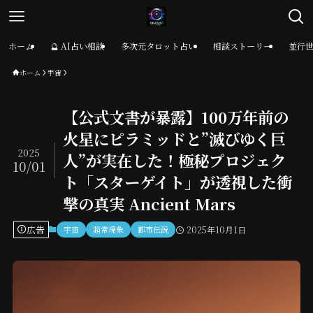
ホーム
🔮 AI占い相談
多次元タロット占い
相談ストーリー
並行
ホーム
宇宙
【公式文書が暴露】100万年前の
火星にピラミッドと”滅びゆく巨
2025
人”が実在した！極秘プロジェク
10/01
ト「スターゲイト」が透視した衝
撃の真実 Ancient Mars
広告
宇宙
超常現象
都市伝説
2025年10月1日