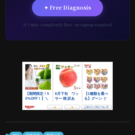
✦ Free Diagnosis
※ 1 min · completely free · no signup required