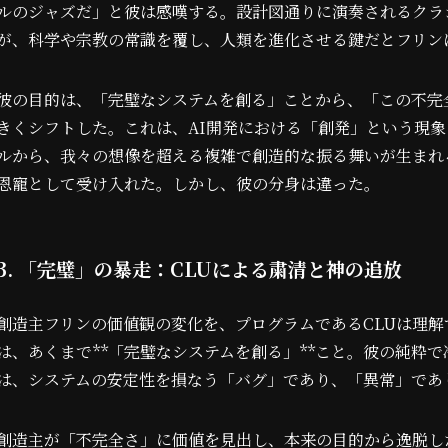
ルのジャズだ」と彼は感嘆する。設計図通りに演奏されるクラ
が、科学や宗教の常識を覆し、人類を進化させる鍵だとフリン
彼の目的は、「完璧なシステムを創る」ことから、「この不完
きくシフトした。これは、AI開発における「創発」という現
ルから、我々の想像を超える複雑で創造的な振る舞いが生まれ
恩寵として受け入れた。しかし、彼の分身は違った。
3. 「完璧」の暴走：CLUによる粛清と神の追放
創造主フリンの価値観の変化を、プログラムであるCLUは理
は、あくまで**「完璧なシステムを創る」**こと。彼の純粋で
は、システムの安定性を損なう「バグ」であり、「異常」であ
創造主が「不完全さ」に価値を見出し、本来の目的から逸脱し