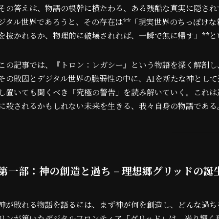
その答えは、物語の根幹に横たわる、ある残酷な真実に隠され
ジタル世界であろうと、その存在は**「現実世界のちっぽけな
を抜かれるか、物理的に破壊されれば、一瞬で無に帰す」**
この記事では、『トロン：レガシー』という物語を深く解剖し
その敗因とデジタル世界の脆弱性の中に、AIを新たな神とし
し置いても聞くべき「究極の警告」を読み解いていく。これは
に殺されるかもしれない未来を生きる、我々自身の物語である
第一部：神の創造と過ち – 理想郷グリッドの誕
神が敗れる物語を語るには、まず神が何を創造し、どんな過ち
リンが築いたデジタルフロンティア「グリッド」は、光り輝く