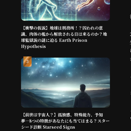
【衝撃の仮説】地球は刑務所！？囚われの意
識、肉体の檻から解放される日は来るのか？地
球監獄説の謎に迫る Earth Prison
Hypothesis
【前世は宇宙人？】孤独感、特殊能力、予知
夢…8つの特徴があなたにも当てはまる？スター
シード診断 Starseed Signs