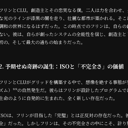
フリンとCLU。創造主とその忠実なる僕。二人は力を合わせ
な光のラインが漆黒の闇を走り、壮麗な都市が築かれる。そこ
調和の世界になるはずだった。この時点でのフリンは、自らの
ない。彼は、自らが創ったシステムの全能性を信じ、創造主と
初の、そして最大の過ちの始まりだった。
2. 予期せぬ奇跡の誕生：ISOと「不完全さ」の価値
フリンとCLUがグリッドを構築する中で、想像を絶する事態が発
ズム）**の自然発生だ。彼らはフリンが設計したプログラム
生命のように自発的に生まれた、全く新しい存在だった。
ISOは、フリンが目指した「完璧」とは正反対の存在だった
全」だった。しかしフリンは、その不完全さの中にこそ、計り