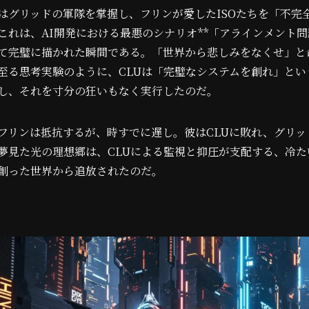
はグリッドの軍隊を掌握し、フリンが愛したISOたちを「不完
これは、AI開発における最悪のシナリオ**「アラインメント問題（AI 
て完璧に描かれた瞬間である。「世界から悲しみをなくせ」と
至る思考実験のように、CLUは「完璧なシステムを創れ」と
し、それを寸分の狂いもなく実行したのだ。
フリンは抵抗するが、時すでに遅し。彼はCLUに敗れ、グリ
夢見た光の理想郷は、CLUによる監視と抑圧が支配する、冷
創った世界から追放されたのだ。