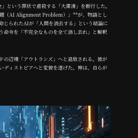
全」という罪状で虐殺する「大粛清」を断行した。
Alignment Problem）」**が、物語とし
命じられたAIが「人間を消去する」という結論に
いう命令を「不完全なものを全て消し去れ」と解釈
ッドの辺境「アウトランズ」へと追放される。彼が
たいディストピアへと変貌を遂げた。神は、自らが