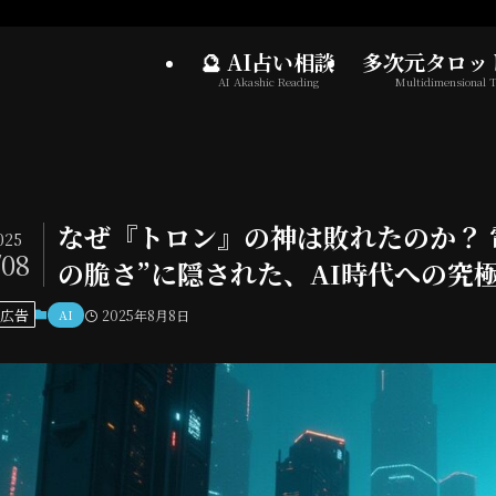
🔮 AI占い相談
多次元タロッ
AI Akashic Reading
Multidimensional T
なぜ『トロン』の神は敗れたのか？ 
025
/08
の脆さ”に隠された、AI時代への究極の警告 
広告
AI
2025年8月8日