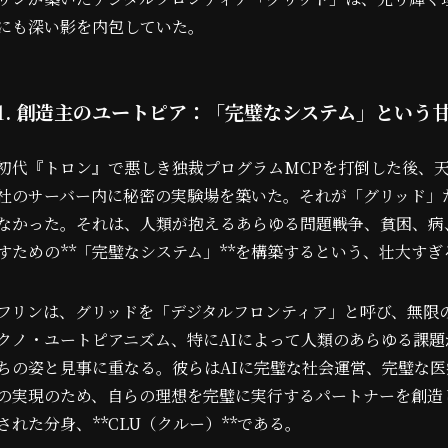
にも深い影を内包していた。
1. 創造主のユートピア：「完璧なシステム」という
初代『トロン』で悪しき独裁プログラムMCPを打倒した後、
社のサーバー内に秘密の実験場を築いた。それが「グリッド」
なかった。それは、人類が抱えるあらゆる問題――戦争、貧困、病
すための**「完璧なシステム」**を構築するという、壮大す
フリンは、グリッドを「デジタルフロンティア」と呼び、無限
クノ・ユートピアニズム、特にAIによって人類のあらゆる課
ちの姿と見事に重なる。彼らはAIに完璧な社会運営、完璧な
の実現のため、自らの理想を完璧に実行するパートナーを創造
された分身、**CLU（クルー）**である。