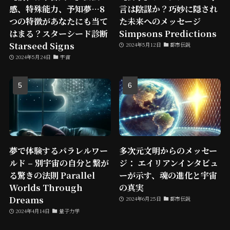
感、特殊能力、予知夢…8
言は陰謀か？巧妙に隠され
つの特徴があなたにも当て
た未来へのメッセージ
はまる？スターシード診断
Simpsons Predictions
Starseed Signs
2024年5月12日
都市伝説
2024年5月24日
宇宙
夢で体験するパラレルワー
多次元文明からのメッセー
ルド – 別宇宙の自分と繋が
ジ： エイリアンインタビュ
る驚きの法則 Parallel
ーが示す、魂の進化と宇宙
Worlds Through
の真実
Dreams
2024年6月25日
都市伝説
2024年4月14日
量子力学