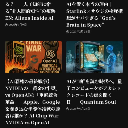
る？──人工知能に宿
AIを置く本当の理由｜
る”非人間的知性”の痕跡
Starlink×サウジの極秘構
EN: Aliens Inside AI
想がヤバすぎる “God’s
Brain in Space”
2026年3月9日
2026年2月23日
【AI覇権の最終戦争】
AIが“魂”を読む時代へ。量
NVIDIAの「黄金の牢獄」
子コンピュータがアカシッ
vs OpenAIの「垂直統合
クレコードの扉を開く
革命」―Apple、Google
日 Quantum Soul
を巻き込む半導体冷戦の勝
2025年9月28日
者は誰か？ AI Chip War:
NVIDIA vs OpenAI