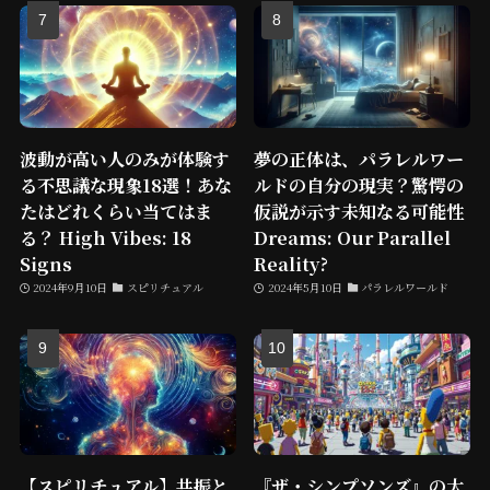
波動が高い人のみが体験す
夢の正体は、パラレルワー
る不思議な現象18選！あな
ルドの自分の現実？驚愕の
たはどれくらい当てはま
仮説が示す未知なる可能性
る？ High Vibes: 18
Dreams: Our Parallel
Signs
Reality?
2024年9月10日
スピリチュアル
2024年5月10日
パラレルワールド
【スピリチュアル】共振と
『ザ・シンプソンズ』の大