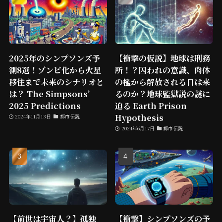
2025年のシンプソンズ予
【衝撃の仮説】地球は刑務
測8選！ゾンビ化から火星
所！？囚われの意識、肉体
移住まで未来のシナリオと
の檻から解放される日は来
は？ The Simpsons’
るのか？地球監獄説の謎に
2025 Predictions
迫る Earth Prison
Hypothesis
2024年11月13日
都市伝説
2024年6月17日
都市伝説
【前世は宇宙人？】孤独
【衝撃】シンプソンズの予