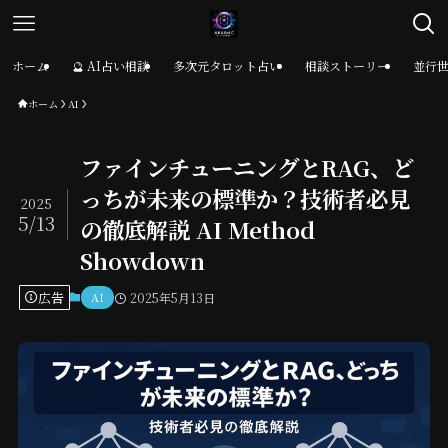
ホーム
🔮 AI占い相談
多次元タロット占い
相談ストーリー
並行
ホーム
AI
ファインチューニングとRAG、ど
っちが未来の標準か？技術者必見
2025
5/13
の徹底解説 AI Method
Showdown
広告
AI
2025年5月13日