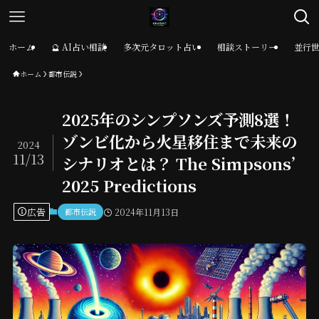
ホーム
🔮 AI占い相談
多次元タロット占い
相談ストーリー
並行
ホーム
都市伝説
2025年のシンプソンズ予測8選！
ゾンビ化から火星移住まで未来の
2024
11/13
シナリオとは？ The Simpsons’
2025 Predictions
広告
都市伝説
2024年11月13日