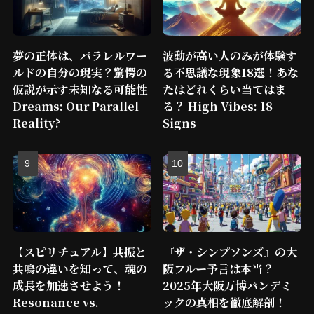
夢の正体は、パラレルワー
波動が高い人のみが体験す
ルドの自分の現実？驚愕の
る不思議な現象18選！あな
仮説が示す未知なる可能性
たはどれくらい当てはま
Dreams: Our Parallel
る？ High Vibes: 18
Reality?
Signs
【スピリチュアル】共振と
『ザ・シンプソンズ』の大
共鳴の違いを知って、魂の
阪フルー予言は本当？
成長を加速させよう！
2025年大阪万博パンデミ
Resonance vs.
ックの真相を徹底解剖！