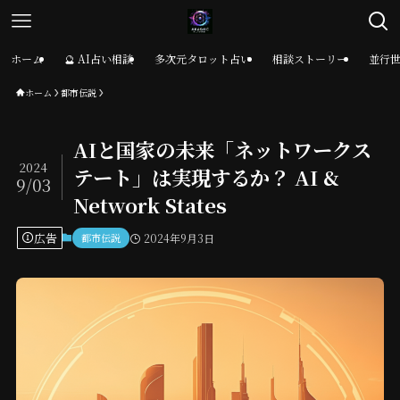
ホーム
🔮 AI占い相談
多次元タロット占い
相談ストーリー
並行
ホーム
都市伝説
AIと国家の未来「ネットワークス
2024
テート」は実現するか？ AI &
9/03
Network States
広告
都市伝説
2024年9月3日