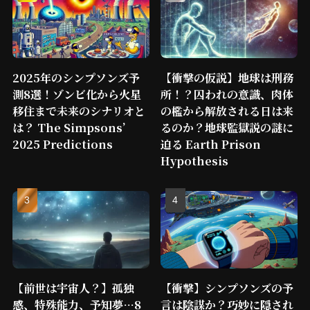
2025年のシンプソンズ予
【衝撃の仮説】地球は刑務
測8選！ゾンビ化から火星
所！？囚われの意識、肉体
移住まで未来のシナリオと
の檻から解放される日は来
は？ The Simpsons’
るのか？地球監獄説の謎に
2025 Predictions
迫る Earth Prison
Hypothesis
【前世は宇宙人？】孤独
【衝撃】シンプソンズの予
感、特殊能力、予知夢…8
言は陰謀か？巧妙に隠され