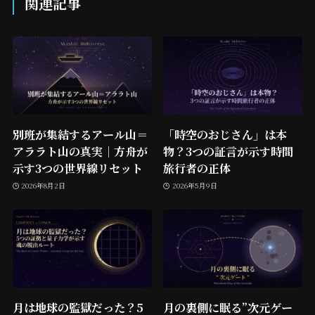
関連記事
別班が集結するアール山＝
「時空のおじさん」は本
アララト山の真実｜方舟が
物？3つの証言が示す時間
示す3つの世界線リセット
旅行者の正体
2026年8月2日
2026年5月9日
月は地球の監獄だった？5
月の裏側に眠る”次元ゲー