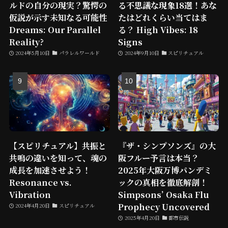
ルドの自分の現実？驚愕の
る不思議な現象18選！あな
仮説が示す未知なる可能性
たはどれくらい当てはま
Dreams: Our Parallel
る？ High Vibes: 18
Reality?
Signs
2024年5月10日
パラレルワールド
2024年9月10日
スピリチュアル
【スピリチュアル】共振と
『ザ・シンプソンズ』の大
共鳴の違いを知って、魂の
阪フルー予言は本当？
成長を加速させよう！
2025年大阪万博パンデミ
Resonance vs.
ックの真相を徹底解剖！
Vibration
Simpsons’ Osaka Flu
Prophecy Uncovered
2024年4月20日
スピリチュアル
2025年4月20日
都市伝説