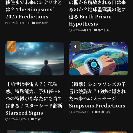
移住まで未来のシナリオと
の檻から解放される日は来
は？ The Simpsons’
るのか？地球監獄説の謎に
2025 Predictions
迫る Earth Prison
Hypothesis
2024年11月13日
都市伝説
2024年6月17日
都市伝説
【前世は宇宙人？】孤独
【衝撃】シンプソンズの予
感、特殊能力、予知夢…8
言は陰謀か？巧妙に隠され
つの特徴があなたにも当て
た未来へのメッセージ
はまる？スターシード診断
Simpsons Predictions
Starseed Signs
2024年5月12日
都市伝説
2024年5月24日
宇宙