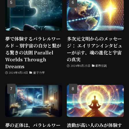
夢で体験するパラレルワー
多次元文明からのメッセー
ルド – 別宇宙の自分と繋が
ジ： エイリアンインタビュ
る驚きの法則 Parallel
ーが示す、魂の進化と宇宙
Worlds Through
の真実
Dreams
2024年6月25日
都市伝説
2024年4月14日
量子力学
夢の正体は、パラレルワー
波動が高い人のみが体験す