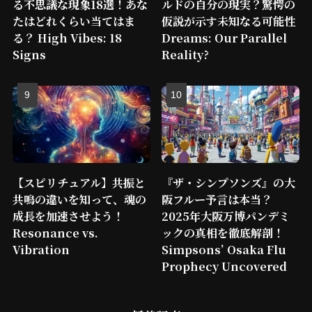
る不思議な現象18選！あな
ルドの自分の現実？驚愕の
たはどれくらい当てはま
仮説が示す未知なる可能性
る？ High Vibes: 18
Dreams: Our Parallel
Signs
Reality?
【スピリチュアル】共振と
『ザ・シンプソンズ』の大
共鳴の違いを知って、魂の
阪フルー予言は本当？
成長を加速させよう！
2025年大阪万博パンデミ
Resonance vs.
ックの真相を徹底解剖！
Vibration
Simpsons’ Osaka Flu
Prophecy Uncovered