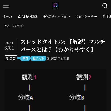
ホーム
🔮 AI占い相談
多次元タロット占い
相談ストーリー
並行
ホーム
宇宙
スレッドタイトル: 【解説】マルチ
2024
8/01
バースとは？【わかりやすく】
広告
宇宙
量子力学
2024年8月1日