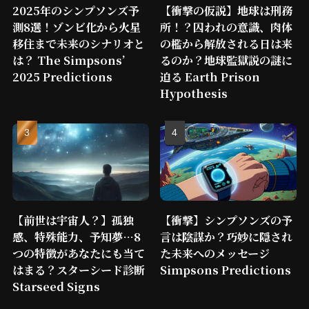
2025年のシンプソンズ予
【衝撃の仮説】地球は刑務
測8選！ゾンビ化から火星
所！？囚われの意識、肉体
移住まで未来のシナリオと
の檻から解放される日は来
は？ The Simpsons’
るのか？地球監獄説の謎に
2025 Predictions
迫る Earth Prison
Hypothesis
【前世は宇宙人？】孤独
【衝撃】シンプソンズの予
感、特殊能力、予知夢…8
言は陰謀か？巧妙に隠され
つの特徴があなたにも当て
た未来へのメッセージ
はまる？スターシード診断
Simpsons Predictions
Starseed Signs