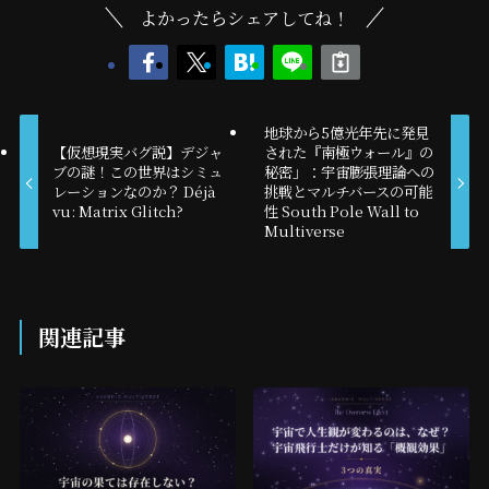
よかったらシェアしてね！
地球から5億光年先に発見
【仮想現実バグ説】デジャ
された『南極ウォール』の
ブの謎！この世界はシミュ
秘密」：宇宙膨張理論への
レーションなのか？ Déjà
挑戦とマルチバースの可能
vu: Matrix Glitch?
性 South Pole Wall to
Multiverse
関連記事