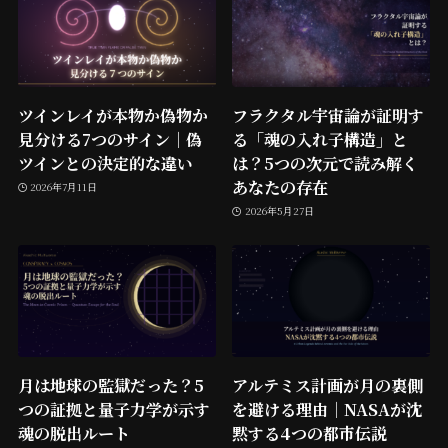
ツインレイが本物か偽物か
フラクタル宇宙論が証明す
見分ける7つのサイン｜偽
る「魂の入れ子構造」と
ツインとの決定的な違い
は？5つの次元で読み解く
あなたの存在
2026年7月11日
2026年5月27日
月は地球の監獄だった？5
アルテミス計画が月の裏側
つの証拠と量子力学が示す
を避ける理由｜NASAが沈
魂の脱出ルート
黙する4つの都市伝説