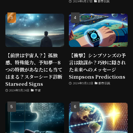
2024年6月17日
都市伝説
【前世は宇宙人？】孤独
【衝撃】シンプソンズの予
感、特殊能力、予知夢…8
言は陰謀か？巧妙に隠され
つの特徴があなたにも当て
た未来へのメッセージ
はまる？スターシード診断
Simpsons Predictions
Starseed Signs
2024年5月12日
都市伝説
2024年5月24日
宇宙