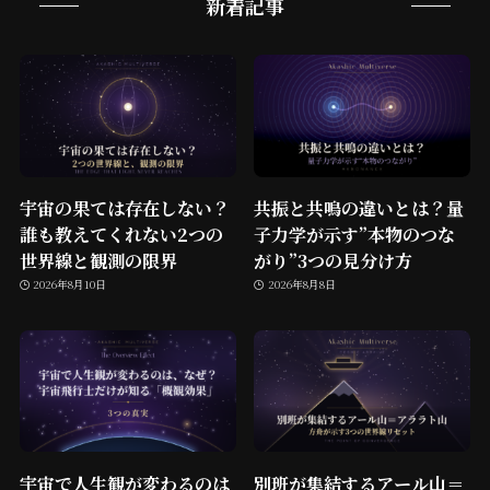
新着記事
宇宙の果ては存在しない？
共振と共鳴の違いとは？量
誰も教えてくれない2つの
子力学が示す”本物のつな
世界線と観測の限界
がり”3つの見分け方
2026年8月10日
2026年8月8日
宇宙で人生観が変わるのは
別班が集結するアール山＝