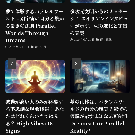
夢で体験するパラレルワー
多次元文明からのメッセー
ルド – 別宇宙の自分と繋が
ジ： エイリアンインタビュ
る驚きの法則 Parallel
ーが示す、魂の進化と宇宙
Worlds Through
の真実
Dreams
2024年6月25日
都市伝説
2024年4月14日
量子力学
波動が高い人のみが体験す
夢の正体は、パラレルワー
る不思議な現象18選！あな
ルドの自分の現実？驚愕の
たはどれくらい当てはま
仮説が示す未知なる可能性
る？ High Vibes: 18
Dreams: Our Parallel
Signs
Reality?