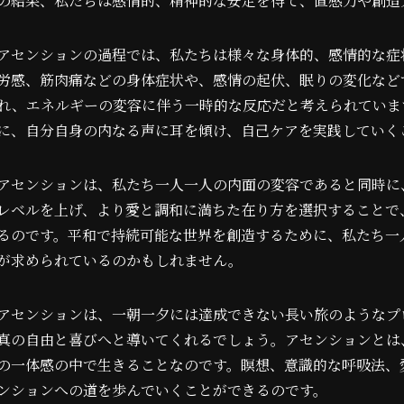
の結果、私たちは感情的、精神的な安定を得て、直感力や創造
アセンションの過程では、私たちは様々な身体的、感情的な症
労感、筋肉痛などの身体症状や、感情の起伏、眠りの変化など
れ、エネルギーの変容に伴う一時的な反応だと考えられていま
に、自分自身の内なる声に耳を傾け、自己ケアを実践していく
アセンションは、私たち一人一人の内面の変容であると同時に
レベルを上げ、より愛と調和に満ちた在り方を選択することで
るのです。平和で持続可能な世界を創造するために、私たち一
が求められているのかもしれません。
アセンションは、一朝一夕には達成できない長い旅のようなプ
真の自由と喜びへと導いてくれるでしょう。アセンションとは
の一体感の中で生きることなのです。瞑想、意識的な呼吸法、
ンションへの道を歩んでいくことができるのです。