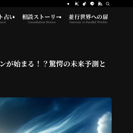
ト占い
相談ストーリー
並行世界への扉
arot
Consultation Stories
Gateway to Parallel Worlds
ョンが始まる！？驚愕の未来予測と