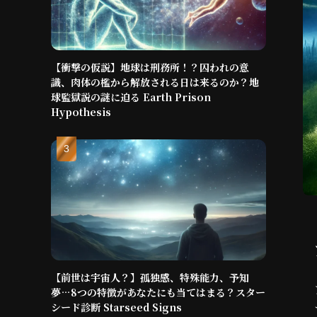
【衝撃の仮説】地球は刑務所！？囚われの意
識、肉体の檻から解放される日は来るのか？地
球監獄説の謎に迫る Earth Prison
Hypothesis
【前世は宇宙人？】孤独感、特殊能力、予知
夢…8つの特徴があなたにも当てはまる？スター
シード診断 Starseed Signs