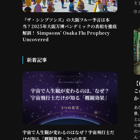
と
『ザ・シンプソンズ』の大阪フルー予言は本
当？2025年大阪万博パンデミックの真相を徹底
解剖！ Simpsons’ Osaka Flu Prophecy
Uncovered
新着記事
【
こ
か？
あ
景
と
の
の
宇宙で人生観が変わるのはなぜ？宇宙飛行士だ
ん
けが知る「概観効果」3つの真実