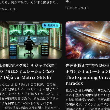
年...
したら、何が本当で、何が作り出された...
2024年10月24日
2024年11月7日
仮想現実
仮想現実バグ説】デジャブの謎！
光速を超えて宇宙は膨張
の世界はシミュレーションなの
矛盾とシミュレーション
 Déjà vu: Matrix Glitch?
The Expanding Univ
Paradox
なたは、ふと「あれ？この状況、この光
、前に経験したことがある…」と感じたこ
私たちが住む宇宙は、常に私
はありませんか？ それはもしかしたら、こ
える不思議な現象で満ちていま
世界が仮想現実であり、あなたはシステム
も特に興味深いのが、宇宙の
バグを目撃しているからかもしれませ
の関係です。アインシュタイン
…！ SFの世界の話のように聞こえるかもし
理論によれば、光の速さは宇