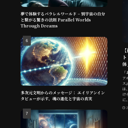
夢で体験するパラレルワールド – 別宇宙の自分
と繋がる驚きの法則 Parallel Worlds
Through Dreams
【
ト
体」
「
ア
ス
は
多次元文明からのメッセージ： エイリアンイン
け
タビューが示す、魂の進化と宇宙の真実
に