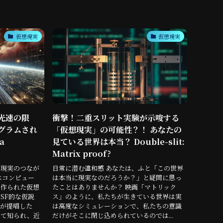
仮想現実
仮想現実
光速の限
衝撃！二重スリット実験が示唆する
グラムされ
「仮想現実」の可能性？！ あなたの
a
見ている世界は本当？ Double-slit:
Matrix proof?
と現実のつなが
日常に潜む違和感 あなたは、ふと「この世界
はコンピュー
は本当に現実なのだろうか？」と疑問に思っ
て作られた仮想
たことはありませんか？ 映画「マトリック
SF的な仮説
ス」のように、私たちが生きている世界は実
が提唱した
は高度なシミュレーションで、私たちの意識
して知られ、近
だけがそこに閉じ込められているのでは...