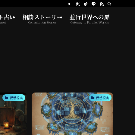
ト占い
相談ストーリー
並行世界への扉
arot
Consultation Stories
Gateway to Parallel Worlds
仮想現実
仮想現実