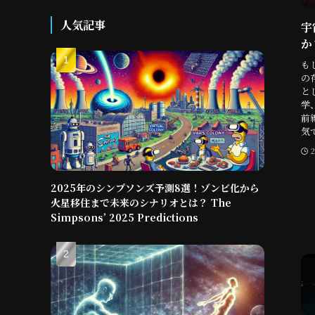
人気記事
宇
か
も
の
と
学
前
気
2025年のシンプソンズ予測8選！ゾンビ化から
火星移住まで未来のシナリオとは？ The
Simpsons’ 2025 Predictions