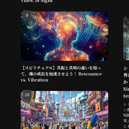
Vibes: 18 Signs
【スピリチュアル】共振と共鳴の違いを知っ
シ
て、魂の成長を加速させよう！ Resonance
界
vs. Vibration
か
Si
te
シ
ン
知
実
じ