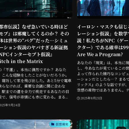
都市伝説】なぜ急いでいる時ほど
イーロン・マスクも信じ
モブ』は邪魔してくるのか？ その
レーション仮説」を数学
体は世界の“バグ”だった…シミュ
説！私たちがNPC（ゲ
ーション仮説のヤバすぎる新証拠
クター）である確率は99
NPCインターセプト仮説』
Are We a Program?
itch in the Matrix
あなたの「現実」は、本当に現
し、今あなたが見ているこの
の「不運」、本当に偶然ですか？ あなた
よって作られた精巧なコンピ
、こんな経験をしたことがないだろうか。
ーションだとしたら…？ まるで
、寝坊して家を飛び出した。あと5分で電車
リックス』のような話ですが、
乗らなければ、重要な会議に間に合わな
空想の産物ではありません。テス
。駅までの道を全力で疾走するあなたの目
前で、信号が非情にも赤に変わる。まる...
2025年8月21日
2025年9月24日
仮想現実