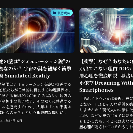
仮想現実
速の壁は“シミュレーション説”の
【衝撃】なぜ？あなたの
拠なのか？ 宇宙の謎を紐解く衝撃
が出てこない理由TOP5
 Simulated Reality
層心理を徹底解説 | 夢占
ホ依存 Dreaming With
速制限とシミュレーション仮説が交差する
Smartphones
点 私たちが日常的に目にする物理世界は、
に見える範囲だけが全てではない。遠方の
「あれ？そういえば最近、夢
河や極小の量子粒子、その双方に共通する
こない…」ふとそんな疑問を感
ールを追究する中で、人類は「この宇宙は
りませんか？現代人の生活に
体何なのか？」という根源的な問いに...
ホが、なぜか夢の世界では姿
もしかしたら、そこにはあな
2024年12月16日
層心理が隠されているかもしれま