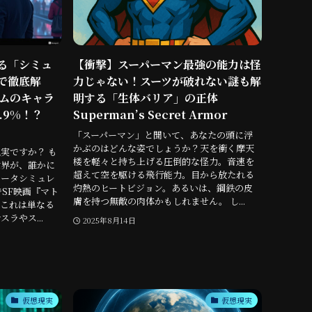
る「シミュ
【衝撃】スーパーマン最強の能力は怪
で徹底解
力じゃない！スーツが破れない謎も解
ームのキャラ
明する「生体バリア」の正体
.9%！？
Superman’s Secret Armor
「スーパーマン」と聞いて、あなたの頭に浮
かぶのはどんな姿でしょうか？天を衝く摩天
実ですか？ も
楼を軽々と持ち上げる圧倒的な怪力。音速を
世界が、誰かに
超えて空を駆ける飛行能力。目から放たれる
ュータシミュレ
灼熱のヒートビジョン。あるいは、鋼鉄の皮
SF映画『マト
膚を持つ無敵の肉体かもしれません。 し...
これは単なる
ラやス...
2025年8月14日
仮想現実
仮想現実