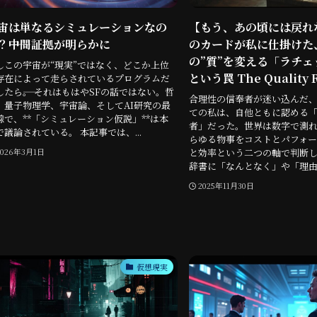
宙は単なるシミュレーションなの
【もう、あの頃には戻れ
？――中間証拠が明らかに
のカードが私に仕掛けた
の”質”を変える「ラチェ
しこの宇宙が“現実”ではなく、どこか上位
という罠 The Quality R
存在によって走らされているプログラムだ
したら――。 それはもはやSFの話ではない。哲
合理性の信奉者が迷い込んだ、
、量子物理学、宇宙論、そしてAI研究の最
ての私は、自他ともに認める
線で、**「シミュレーション仮説」**は本
者」だった。世界は数字で測
で議論されている。 本記事では、...
らゆる物事をコストとパフォー
と効率という二つの軸で判断
2026年3月1日
辞書に「なんとなく」や「理由は
2025年11月30日
仮想現実