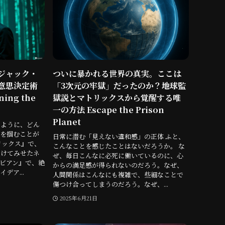
ジャック・
ついに暴かれる世界の真実。ここは
意思決定術
「3次元の牢獄」だったのか？地球監
ng the
獄説とマトリックスから覚醒する唯
一の方法 Escape the Prison
Planet
のように、どん
を掴むことが
日常に潜む「見えない違和感」の正体 ふと、
リックス』で、
こんなことを感じたことはないだろうか。 な
避けてみせたネ
ぜ、毎日こんなに必死に働いているのに、心
ビアン』で、絶
からの満足感が得られないのだろう。なぜ、
デア...
人間関係はこんなにも複雑で、些細なことで
傷つけ合ってしまうのだろう。なぜ、...
2025年6月21日