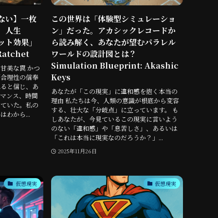
ない】一枚
この世界は「体験型シミュレーショ
、人生
ン」だった。アカシックレコードか
ット効果」
ら読み解く、あなたが望むパラレル
atchet
ワールドの設計図とは？
Simulation Blueprint: Akashic
甘美な罠 かつ
Keys
「合理性の信奉
れると信じ、あ
あなたが「この現実」に違和感を抱く本当の
マンス、時間
理由 私たちは今、人類の意識が根底から変容
していた。私の
する、壮大な「分岐点」に立っています。 も
わから...
しあなたが、今見ているこの現実に言いよう
のない「違和感」や「息苦しさ」、あるいは
「これは本当に現実なのだろうか？」...
2025年11月26日
仮想現実
仮想現実