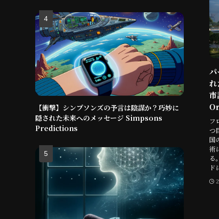
パ
れ
市
Or
【衝撃】シンプソンズの予言は陰謀か？巧妙に
隠された未来へのメッセージ Simpsons
フ
Predictions
つ
国
術
る
ド