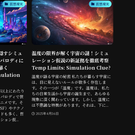
仮想現実
仮想現実
隠すシミュ
温度の限界が解く宇宙の謎！シミュ
Fパロディに
レーション仮説の新証拠を徹底考察
暴く
Temp Limits: Simulation Clue?
mulation
温度が語る宇宙の秘密 私たちが暮らす宇宙に
は、目に見えないルールが数多く存在しま
す。その一つが「温度」です。温度は、私た
年以上にわたり
ちの日常生活から宇宙の誕生まで、あらゆる
パロディで世
現象に深く関わっています。しかし、温度に
ニメです。そ
は不思議な特徴があります。それは、下に...
SF）やテクノ
ードも多く、哲
2025年4月16日
ョン仮...