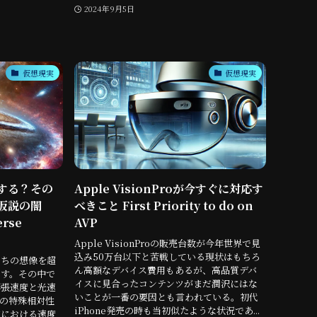
2024年9月5日
仮想現実
仮想現実
する？その
Apple VisionProが今すぐに対応す
仮説の闇
べきこと First Priority to do on
erse
AVP
Apple VisionProの販売台数が今年世界で見
込み50万台以下と苦戦している現状はもちろ
たちの想像を超
ん高額なデバイス費用もあるが、高品質デバ
す。その中で
イスに見合ったコンテンツがまだ潤沢にはな
膨張速度と光速
いことが一番の要因とも言われている。初代
の特殊相対性
iPhone発売の時も当初似たような状況であ...
宙における速度