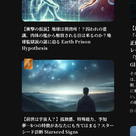
【
【衝撃の仮説】地球は刑務所！？囚われの意
『
識、肉体の檻から解放される日は来るのか？地
球監獄説の謎に迫る Earth Prison
正
Hypothesis
レ
『
Gl
そ
は
朝
に
い
の
【前世は宇宙人？】孤独感、特殊能力、予知
夢…8つの特徴があなたにも当てはまる？スター
シード診断 Starseed Signs