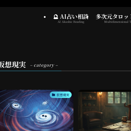
🔮 AI占い相談
多次元タロッ
AI Akashic Reading
Multidimensional T
仮想現実
– category –
仮想現実