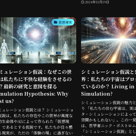
2024年11月19日
仮想現実
ミュレーション仮説：なぜこの世
シミュレーション仮説と
は私たちに不快な経験をさせるの
界：私たちの宇宙はプロ
？最新の研究と意図を探る
ているのか？ Living in 
mulation Hypothesis: Why
Simulation?
st us?
シミュレーション仮説の魅力
り 「私たちの住む宇宙は、実
ミュレーション仮説とは？ シミュレーショ
タ・シミュレーションによっ
仮説は、私たちの存在やこの世界が高度な
空間かもしれない」。この一見
的生命体やAIによって作られた「仮想現
は、哲学者ニック・ボストロム
」であるとする仮説です。私たちが日々感
「シミュレーション仮説」と
る現実が、ただの「体験の場」に過ぎない