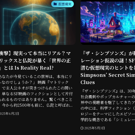
仮想現実
衝撃】現実って本当にリアル？マ
『ザ・シンプソンズ』が
リックスと仏陀が暴く「世界の正
レーション仮説の謎！S
とは Is Reality Real?
潜む仮想現実のヒントを
Simpsons’ Secret Si
あなたが今見ているこの世界は、本当にリ
Clues
ルなのでしょうか？」 映画『マトリック
』で主人公ネオが突きつけられたこの問い
『ザ・シンプソンズ』は、30
、単なるSF映画のフィクションとして片付
社会風刺やポップカルチャーの
られるものではありません。驚くべきこと
界中の視聴者を魅了してきたア
、今から約2500年も前に、仏陀と呼ばれ...
の中には、科学フィクション（
ロジーをテーマにしたエピソ
2025年6月2日
学的な概念である「シミュレーシ
2025年5月3日