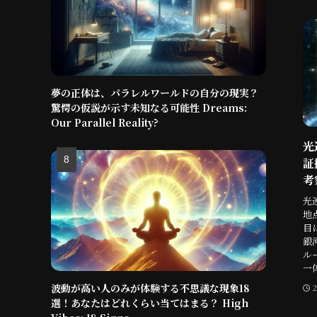
夢の正体は、パラレルワールドの自分の現実？
驚愕の仮説が示す未知なる可能性 Dreams:
Our Parallel Reality?
光
証
考察
光
地
目
銀
ル
一
波動が高い人のみが体験する不思議な現象18
選！あなたはどれくらい当てはまる？ High