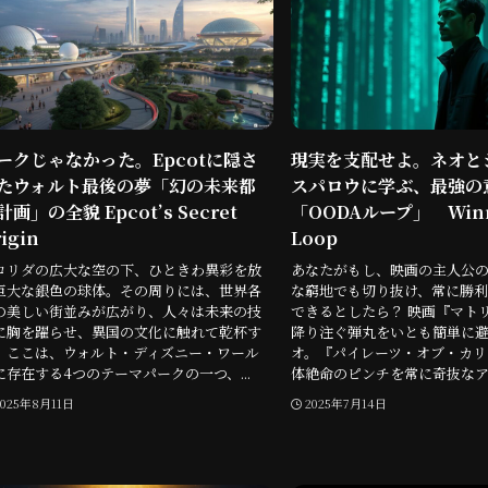
ークじゃなかった。Epcotに隠さ
現実を支配せよ。ネオと
たウォルト最後の夢「幻の未来都
スパロウに学ぶ、最強の
計画」の全貌 Epcot’s Secret
「OODAループ」 Winni
igin
Loop
ロリダの広大な空の下、ひときわ異彩を放
あなたがもし、映画の主人公
巨大な銀色の球体。その周りには、世界各
な窮地でも切り抜け、常に勝利
の美しい街並みが広がり、人々は未来の技
できるとしたら？ 映画『マト
に胸を躍らせ、異国の文化に触れて乾杯す
降り注ぐ弾丸をいとも簡単に
。ここは、ウォルト・ディズニー・ワール
オ。『パイレーツ・オブ・カリ
に存在する4つのテーマパークの一つ、...
体絶命のピンチを常に奇抜なアイ
2025年8月11日
2025年7月14日