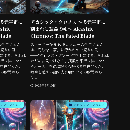
〜多元宇宙に
アカシック・クロノス 〜多元宇宙に
hic
刻まれし運命の剣〜 Akashic
Blade
Chronos: The Fated Blade
の少年リュカ
ストーリー紹介 辺境コロニーの少年リュカ
一振りの剣
は、奇妙な「夢」に導かれて一振りの剣
手にする。それは
──“クロノス・ブレード”を手にする。それは
平行世界「マル
ただの古剣ではなく、無数の平行世界「マル
存在だった。
チバース」を結ぶ鍵とも呼べる存在だった。
その瞬間から、
時空を超える謎の力に触れたその瞬間から、
リ...
2025年5月10日
ック・ノベルズ
アカシック・ノベルズ