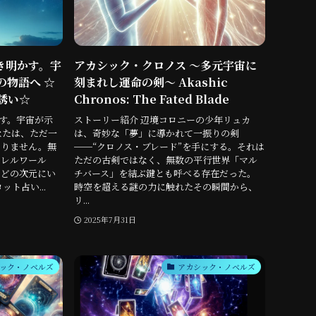
き明かす。宇
アカシック・クロノス 〜多元宇宙に
の物語へ ☆
刻まれし運命の剣〜 Akashic
誘い☆
Chronos: The Fated Blade
す。宇宙が示
ストーリー紹介 辺境コロニーの少年リュカ
なたは、ただ一
は、奇妙な「夢」に導かれて一振りの剣
ありません。無
──“クロノス・ブレード”を手にする。それは
ラレルワール
ただの古剣ではなく、無数の平行世界「マル
、どの次元にい
チバース」を結ぶ鍵とも呼べる存在だった。
ト占い...
時空を超える謎の力に触れたその瞬間から、
リ...
2025年7月31日
ック・ノベルズ
アカシック・ノベルズ