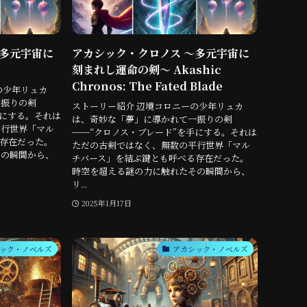
〜多元宇宙に
アカシック・クロノス 〜多元宇宙に
刻まれし運命の剣〜 Akashic
Chronos: The Fated Blade
の少年リュカ
一振りの剣
ストーリー紹介 辺境コロニーの少年リュカ
手にする。それは
は、奇妙な「夢」に導かれて一振りの剣
平行世界「マル
──“クロノス・ブレード”を手にする。それは
存在だった。
ただの古剣ではなく、無数の平行世界「マル
その瞬間から、
チバース」を結ぶ鍵とも呼べる存在だった。
時空を超える謎の力に触れたその瞬間から、
リ...
2025年1月17日
ック・ノベルズ
アカシック・ノベルズ