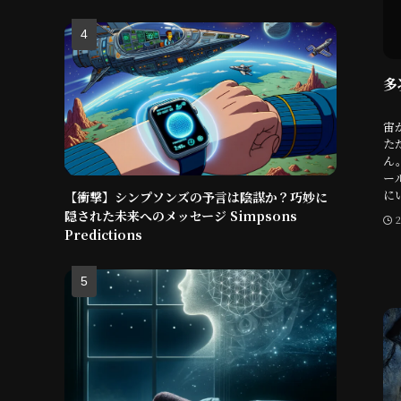
多
魂
宙
た
ん
ー
に
【衝撃】シンプソンズの予言は陰謀か？巧妙に
隠された未来へのメッセージ Simpsons
Predictions