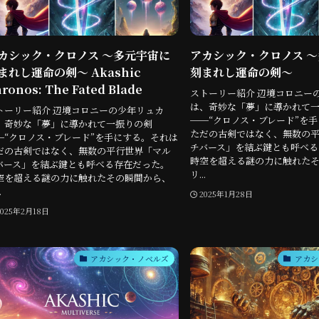
カシック・クロノス 〜多元宇宙に
アカシック・クロノス 
まれし運命の剣〜 Akashic
刻まれし運命の剣〜
ronos: The Fated Blade
ストーリー紹介 辺境コロニー
は、奇妙な「夢」に導かれて
トーリー紹介 辺境コロニーの少年リュカ
──“クロノス・ブレード”を
、奇妙な「夢」に導かれて一振りの剣
ただの古剣ではなく、無数の
─“クロノス・ブレード”を手にする。それは
チバース」を結ぶ鍵とも呼べる
だの古剣ではなく、無数の平行世界「マル
時空を超える謎の力に触れた
バース」を結ぶ鍵とも呼べる存在だった。
リ...
空を超える謎の力に触れたその瞬間から、
.
2025年1月28日
2025年2月18日
アカシック・ノベルズ
アカシ