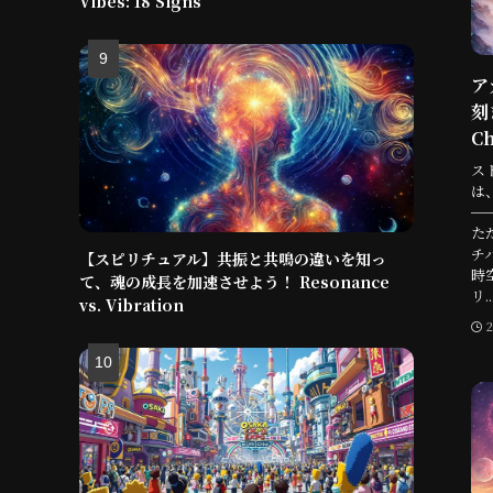
Vibes: 18 Signs
ア
刻
Ch
ス
は
─
た
チ
【スピリチュアル】共振と共鳴の違いを知っ
時
て、魂の成長を加速させよう！ Resonance
リ..
vs. Vibration