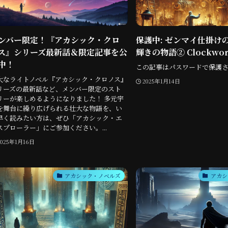
ンバー限定！『アカシック・クロ
保護中: ゼンマイ仕掛け
ス』シリーズ最新話＆限定記事を公
輝きの物語② Clockwork
中！
この記事はパスワードで保護
大なライトノベル『アカシック・クロノス』
2025年1月14日
リーズの最新話など、メンバー限定のスト
リーが楽しめるようになりました！ 多元宇
を舞台に繰り広げられる壮大な物語を、い
早く読みたい方は、ぜひ「アカシック・エ
スプローラー」にご参加ください。...
2025年1月16日
アカシック・ノベルズ
アカシ