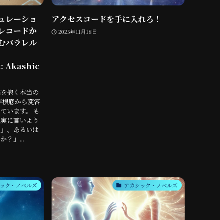
ュレーショ
アクセスコードを手に入れろ！
レコードか
2025年11月18日
むパラレル
: Akashic
感を抱く本当の
が根底から変容
ています。 も
現実に言いよう
さ」、あるいは
？」...
ック・ノベルズ
アカシック・ノベルズ