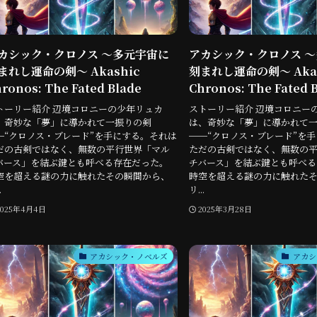
カシック・クロノス 〜多元宇宙に
アカシック・クロノス 
まれし運命の剣〜 Akashic
刻まれし運命の剣〜 Akas
ronos: The Fated Blade
Chronos: The Fated 
トーリー紹介 辺境コロニーの少年リュカ
ストーリー紹介 辺境コロニー
、奇妙な「夢」に導かれて一振りの剣
は、奇妙な「夢」に導かれて
─“クロノス・ブレード”を手にする。それは
──“クロノス・ブレード”を
だの古剣ではなく、無数の平行世界「マル
ただの古剣ではなく、無数の
バース」を結ぶ鍵とも呼べる存在だった。
チバース」を結ぶ鍵とも呼べる
空を超える謎の力に触れたその瞬間から、
時空を超える謎の力に触れた
.
リ...
2025年4月4日
2025年3月28日
アカシック・ノベルズ
アカシ