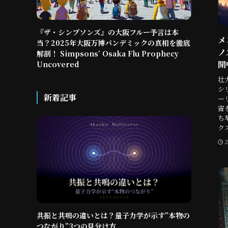
『ザ・シンプソンズ』の大阪フルー予言は本
メ
当？2025年大阪万博パンデミックの真相を徹底
ノ
解剖！ Simpsons’ Osaka Flu Prophecy
開
Uncovered
壮
シ
新着記事
ー
宙
ち
ク
共振と共鳴の違いとは？量子力学が示す”本物の
つながり”3つの見分け方