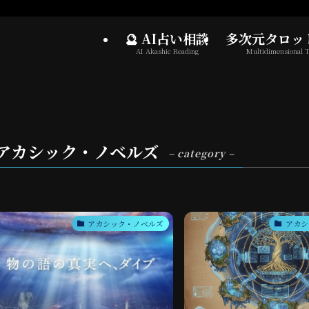
🔮 AI占い相談
多次元タロッ
AI Akashic Reading
Multidimensional T
アカシック・ノベルズ
– category –
アカシック・ノベルズ
アカシ