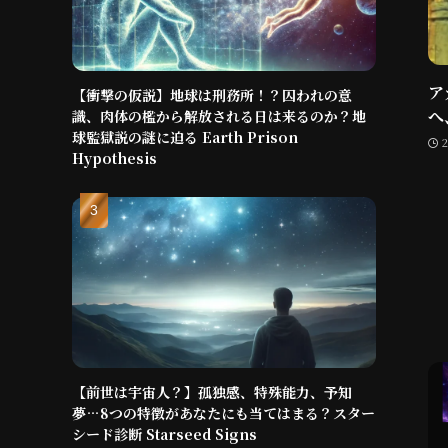
ア
【衝撃の仮説】地球は刑務所！？囚われの意
へ
識、肉体の檻から解放される日は来るのか？地
球監獄説の謎に迫る Earth Prison
Hypothesis
【前世は宇宙人？】孤独感、特殊能力、予知
夢…8つの特徴があなたにも当てはまる？スター
シード診断 Starseed Signs