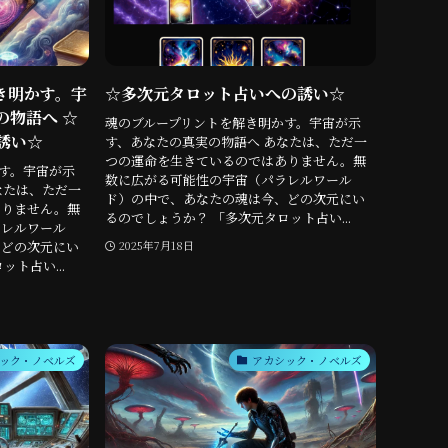
き明かす。宇
☆多次元タロット占いへの誘い☆
の物語へ ☆
魂のブループリントを解き明かす。宇宙が示
誘い☆
す、あなたの真実の物語へ あなたは、ただ一
つの運命を生きているのではありません。無
す。宇宙が示
数に広がる可能性の宇宙（パラレルワール
なたは、ただ一
ド）の中で、あなたの魂は今、どの次元にい
ありません。無
るのでしょうか？ 「多次元タロット占い...
ラレルワール
、どの次元にい
2025年7月18日
ト占い...
ック・ノベルズ
アカシック・ノベルズ