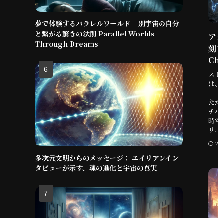
夢で体験するパラレルワールド – 別宇宙の自分
と繋がる驚きの法則 Parallel Worlds
ア
Through Dreams
刻
Ch
ス
は
─
た
チ
時
リ..
多次元文明からのメッセージ： エイリアンイン
タビューが示す、魂の進化と宇宙の真実