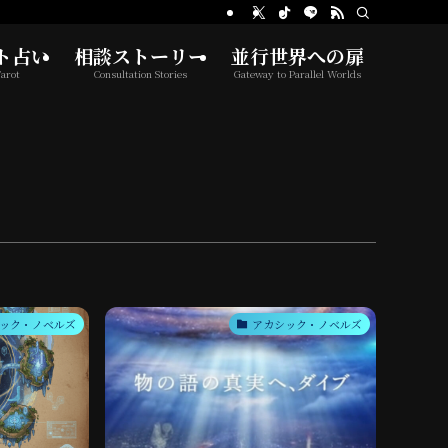
ト占い
相談ストーリー
並行世界への扉
arot
Consultation Stories
Gateway to Parallel Worlds
ック・ノベルズ
アカシック・ノベルズ