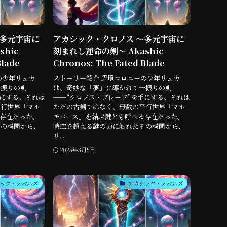
〜多元宇宙に
アカシック・クロノス 〜多元宇宙に
hic
刻まれし運命の剣〜 Akashic
Blade
Chronos: The Fated Blade
の少年リュカ
ストーリー紹介 辺境コロニーの少年リュカ
一振りの剣
は、奇妙な「夢」に導かれて一振りの剣
手にする。それは
──“クロノス・ブレード”を手にする。それは
平行世界「マル
ただの古剣ではなく、無数の平行世界「マル
存在だった。
チバース」を結ぶ鍵とも呼べる存在だった。
その瞬間から、
時空を超える謎の力に触れたその瞬間から、
リ...
2025年3月5日
ック・ノベルズ
アカシック・ノベルズ