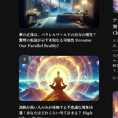
ア
刻
Ch
夢の正体は、パラレルワールドの自分の現実？
驚愕の仮説が示す未知なる可能性 Dreams:
ス
は
Our Parallel Reality?
─
た
チ
時
リ..
波動が高い人のみが体験する不思議な現象18
選！あなたはどれくらい当てはまる？ High