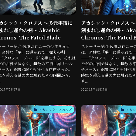
カシック・クロノス 〜多元宇宙に
アカシック・クロノス 
まれし運命の剣〜 Akashic
刻まれし運命の剣〜 Akas
ronos: The Fated Blade
Chronos: The Fated 
トーリー紹介 辺境コロニーの少年リュカ
ストーリー紹介 辺境コロニー
、奇妙な「夢」に導かれて一振りの剣
は、奇妙な「夢」に導かれて
─“クロノス・ブレード”を手にする。それは
──“クロノス・ブレード”を
だの古剣ではなく、無数の平行世界「マル
ただの古剣ではなく、無数の
バース」を結ぶ鍵とも呼べる存在だった。
チバース」を結ぶ鍵とも呼べる
空を超える謎の力に触れたその瞬間から、
時空を超える謎の力に触れた
.
リ...
2025年7月17日
2025年6月17日
アカシック・ノベルズ
アカシ